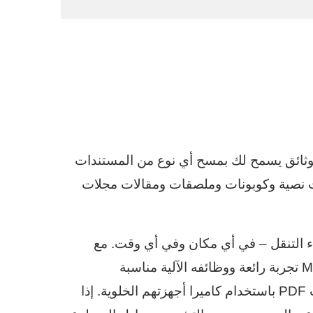
ضوئي محمول للوثائق يسمح لك بمسح أي نوع من المستندات
ت نصية وكوبونات وملصقات ومقالات مجلات
ناء التنقل – في أي مكان وفي أي وقت. مع
العديد من الإعدادات المسبقة المختلفة ، يضمن MDScan تجربة رائعة ووظائفه الآلية مناسبة
للمستخدمين الأكثر ازدحامًا الذين يظهرون لمسح ملفات PDF باستخدام كاميرا أجهزتهم الخلوية. إذا