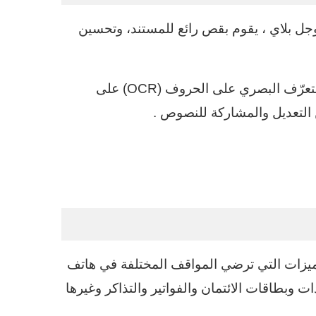
امج المشهورة في مجال Scanner في جوجل بلاي ، يقوم بقص رائع للمستند، وتحسين
يمكنك استخراج النصوص من الصور بحيث تعمل تقنية التعرّف البصري على الحروف (OCR) على
التعديل والمشاركة للنصوص .
ميزات التي ترضي المواقف المختلفة في هاتف
وبطاقات الائتمان والفواتير والتذاكر وغيرها