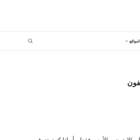
لمواقع
فون
حث في سفاري Safari بالكامل على الايفون ، بالأمس فقط ، أو إذا كنت تعرف