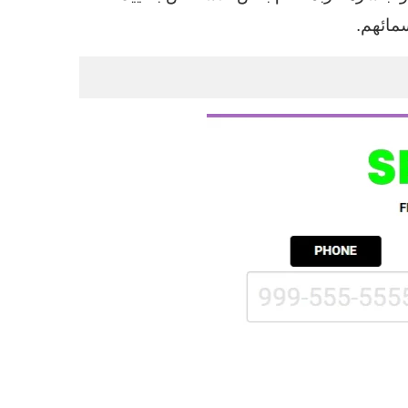
مائهم.