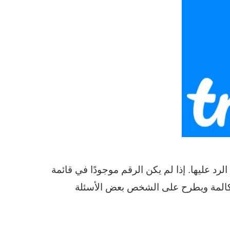
رد عليها. إذا لم يكن الرقم موجودًا في قائمة
 بك ، فإن Truecaller يعترض المكالمة ويطرح على الشخص بعض الأسئلة