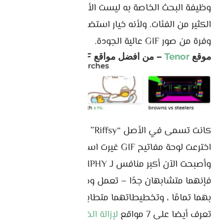
وظيفة البحث الخاصة به ليست الأفضل ، ولكن هناك
الكثير من الفئات. ولأنه خيار استضافة مفضل ، فهناك
وفرة من صور GIF عالية الجودة.
موقع
Tenor
– من افضل مواقع GIF
كانت تسمى في الأصل “Riffsy” ، الشركة التي
اخترعت لوحة مفاتيح GIF غيرت اسمها إلى Tenor
وأصبحت الآن أكبر منافس لـ GIPHY. لأكون صادقًا ،
فإنهما متشابهان جدًا – تعمل وظائف البحث الخاصة
بهما تمامًا ، وتخطيطاتهما متطابقة تقريبًا.
تعرف أيضا على 7 مواقع
لإزالة الخلفية من الصورة