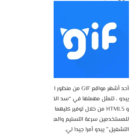
أحد أشهر مواقع GIF من منظور الاستضافة. على ما
يبدو ، تتمثل مهمتها في “سد الفجوة بين فيديو GIF
و HTML5 من خلال توفير كليهما ، مما يتيح
للمستخدمين سرعة التسليم والمزيد من خيارات
التشغيل.” يبدو أمرا جيدا لي.