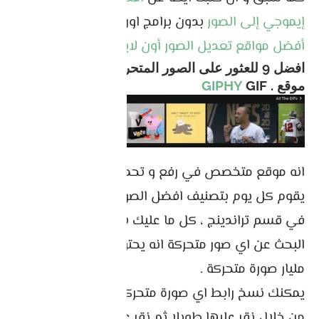
إيموجي إلى الصور
بدون برامج اون لاين و كذلك عن
أفضل مواقع تعديل الصور أون لاين
افضل 9 للعثور على الصور المتحركة GIF مجانا
موقع
.
GIF
GIPHY
انه موقع متخصص في رفع و تحميل صور Gif ، الموقع
يقوم كل يوم بتصنيف افضل الصور المتحركة لليوم
في قسم تراندينج ، كل ما عليك هو دخول للموقع ثم
البحث عن اي صور متحركة انه يحتوى على ازيد من
مليار صورة متحركة .
يمكنك نسخ رابط اي صورة متحركة و كذلك تحميلها
من خلال نقر عليها طويلا ثم نقر على خيار الحفظ