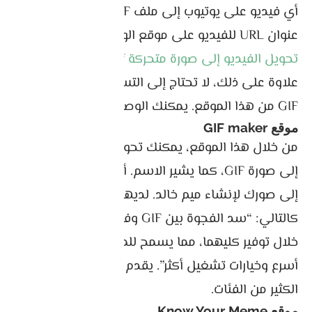
أي فيديو على يوتيوب إلى ملف GIF عن طريق إدخال
عنوان URL للفيديو على موقع الويب , بالإضافة إلى
تحويل الفيديو إلى صورة متحركة Gif
.
علاوة على ذلك، لا تحتاج إلى التسجيل لتنزيل ملفات
GIF من هذا الموقع. يمكنك الوصول إليها مجانا!
موقع GIF maker
من خلال هذا الموقع، يمكنك تحويل أي شيء تقريبًا
إلى صورة GIF، كما يشير الاسم. أضف تأثيرات فريدة
إلى صورك لإنشاء ميم خالد. لديهم مهمة وهي
كالتالي: “سد الفجوة بين GIF وفيديو HTML5 من
خلال توفير كليهما، مما يسمح للمستخدمين بتسليم
أسرع وخيارات تشغيل أكثر”. يقدم صانع GIF أيضًا
الكثير من الفئات.
موقع Know Your Meme