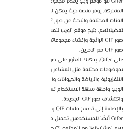
Gifer هو موقع ويب يقدم مجموعة من صور GIF
المتحركة. يوفر منصة حيث يمكن للمستخدمين تصفح
الفئات المختلفة والبحث عن صور GIF بناءً على
تفضيلاتهم. يتيح موقع الويب للمستخدمين استكشاف
صور GIF الرائجة وإنشاء مجموعاتهم الخاصة ومشاركة
صور GIF مع الآخرين.
على Gifer، يمكنك العثور على صور GIF ذات صلة
بموضوعات مختلفة مثل المشاعر والأفلام والبرامج
التلفزيونية والرياضة والحيوانات والمزيد. يقدم موقع
الويب واجهة سهلة الاستخدام تسهل التنقل
واكتشاف صور GIF الجديدة.
بالإضافة إلى تصفح ملفات GIF والبحث عنها، يتيح
Gifer أيضًا للمستخدمين تحميل ملفات GIF الخاصة
بهم لمشاركتها مع المجتمع. تتيح هذه الميزة