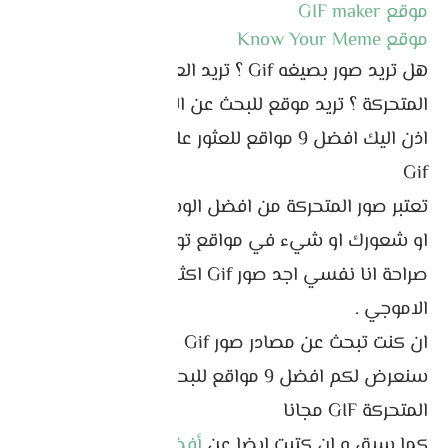
موقع GIF maker
موقع Know Your Meme
هل تريد صور بصيغه Gif ؟ تريد العثور على الصور
المتحركة ؟ تريد موقع للبحث عن الصور المتحركة GIF
اذن اليك افضل 9 مواقع للعثور على الصور المتحركة
Gif
تعتبر صور المتحركة من افضل الوسائل لتعبير عن رايك
او شعورك او شيء في مواقع تواصل الاجتماعي ،
صراحة انا نفسي اجد صور Gif اكثر دقة في تعبير من
الاموجي .
ان كنت تبحث عن مصادر صور Gif ففي هذه المقالة
سنعرض لكم افضل 9 مواقع للبحث عن الصور
المتحركة GIF مجانا
كما سبق و ان كتبت ايضا عن
أفضل 5 مواقع اضافة