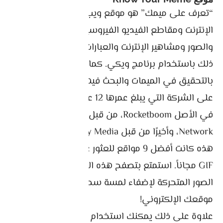
“تعرف على ميمك” هو موقع ويب يوثق ميمات
الإنترنت ومقاطع الفيديو الفيروسية ومقاطع الماكرو
والصور ومشاهير الإنترنت والعبارات الجذابة وما إلى
ذلك باستخدام برنامج ويكي. كما يقوم الموقع أيضًا
بالتحقيق في الميمات والبحث فيها. تم الاستحواذ
على الشركة التي يبلغ عمرها 12 عامًا، والتي أنتجتها
في الأصل Rocketboom، من قبل Cheezburger
Network، وأخيرًا من قبل Literally Media.
هذه كانت أفضل 9 مواقع للعثور على الصور المتحركة
GIF مجاناً. استمتع بتصفح هذه المواقع واستخدم
الصور المتحركة لإضفاء لمسة سحرية على مدونتك أو
موقعك الإلكتروني!
علاوة على ذلك يمكنك استخدام مواقع
تصميم صور