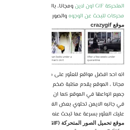
المتحركة GIF اون لاين
ومجانا، بالإضافة إلى أفضل 7
محركات للبحث عن الوجوه
والصور بدقة
موقع crazygif
انه احد افضل مواقع للعثور على صور المتحركة Gif
مجانا ، الموقع يقدم مكتبة ضخم من صور ، ستجد
جميع انواعها في الموقع كما ان الموقع يحتوى قائمة
في جانبه الايمن تحتوي بعض الفئات مما يسهل
عليك العثور بسرعة عما تبحث عنه في الموقع
موقع تحميل الصور المتحركة (GIF)
gifer