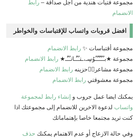
مجموعة فتيات هندية من اجل صداقة –
رابط
الانضمام
افضل قروبات واتساب للإقتباسات والخواطر
مجموعة أقتباسات ✨
رابط الانضمام
مجموعة ★بـٌـٌٌـٌٌٌـٌٌـٌوُڛـ،ـتـٌـٌٌـاتـٌـٌٌـ★
رابط الانضمام
مجموعة ‌‌مشاعر✹⃝‌حزينه
رابط الانضمام
مجموعة معشوقتي
رابط الانضمام
يمكنك ايضا عمل جروب و
إنشاء رابط لمجموعة
واتساب
لدعوة الاخرين للانضمام إلى مجموعتك اذا
كنت تريد مجتمعا خاصا بإهتماماتك
وفي حالة الازعاج أو عدم الاهتمام يمكنك
حذف