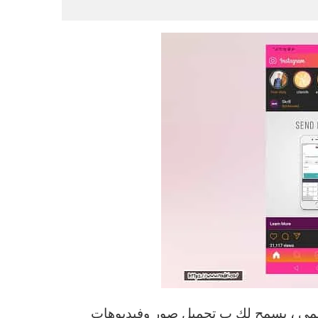
سمي ، يسمح لك ب تحميل صور وفيديوهات