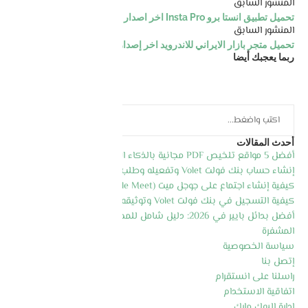
المنشور السابق
تحميل تطبيق انستا برو Insta Pro اخر اصدار للاندرويد
المنشور السابق
تحميل متجر بازار الايراني للاندرويد اخر إصدار
ربما يعجبك أيضا
أحدث المقالات
أفضل 5 مواقع تلخيص PDF مجانية بالذكاء الاصطناعي 2026
إنشاء حساب بنك فولت Volet وتفعيله وطلب بطاقة الماسترد كارد
كيفية إنشاء اجتماع على جوجل ميت (Google Meet) خطوة بخطوة 2026
كيفية التسجيل في بنك فولت Volet وتوثيقه وطلب البطاقة 2026
أفضل بدائل بايير في 2026: دليل شامل للمحافظ الإلكترونية والعملات
المشفرة
سياسة الخصوصية
إتصل بنا
راسلنا على انستقرام
اتفاقية الاستخدام
إدارة البوك مارك