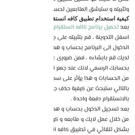
وتثبيته و سترشق المتابعين لحسابك
كيفية استخدام تطبيق كافه انستقرام
بعد
تحميل برنامج
كافه
انستقرام
و رابط كالعادة في
اسفل التدوينة ، قم بتثبيته على جهازك و سجل
الدخول الى البرنامج بحساب و همي و ان لم يكن
لديك قم بابشاءه ، فمن ضرورى عدم تسجيل الدخول
بحسابك الرسمي لانك عند جمع نقاط ستتابع العديد
من الحسابات و هذا يؤثر على سمعة حسابك ، و
بالتالي ستبحث عن كيفية حذف جميع اللي متابعهم
بالانستقرام دفعة واحدة .
بعد تسجيل الدخول بحساب و همي ، قم بجمع نقاط
من خلال عمل لايك و متابعه و كومنت و ذلك موجود
بشكل تلقائي في تطبيق كافه انستقرام ، بعد حول