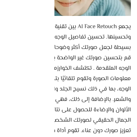
يجمع AI Face Retouch بين تقنية AI Face Detection
وتحسينها. تحسين تفاصيل الوجه في الصور. عملية
بسيطة لجعل صورتك أكثر وضوحا!
قم بتحسين صورتك غير الواضحة باستخدام تقنية تحرير
الوجه المتقدمة . تكتشف الخوارزميات الذكية لديهم
معلومات الصورة وتقوم تلقائيًا بتحسين تفاصيل
الوجه، بما في ذلك نسيج الجلد والشفاه والعينين
والشعر. بالإضافة إلى ذلك، فهي تقوم بضبط درجات
الألوان والإضاءة للحصول على نتائج مذهلة، وإبراز
الجمال الحقيقي لصورتك الشخصية.
تعزيز صورك دون عناء. تقوم أداة AI Face Retouch