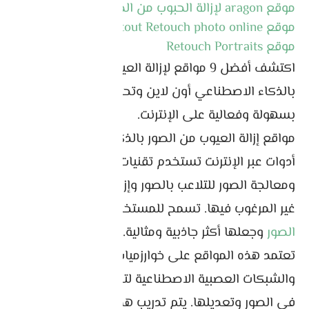
موقع aragon لإزالة الحبوب من الصور
موقع Cutout Retouch photo online
موقع Retouch Portraits
اكتشف أفضل 9 مواقع لإزالة العيوب من الصور
بالذكاء الاصطناعي أون لاين وتحسين جودة صورك
بسهولة وفعالية على الإنترنت.
مواقع إزالة العيوب من الصور بالذكاء الاصطناعي هي
أدوات عبر الإنترنت تستخدم تقنيات الذكاء الاصطناعي
ومعالجة الصور للتلاعب بالصور وإزالة العيوب والعلامات
غير المرغوب فيها. تسمح للمستخدمين
بتحسين جودة
الصور
وجعلها أكثر جاذبية ومثالية.
تعتمد هذه المواقع على خوارزميات التعلم العميق
والشبكات العصبية الاصطناعية لتحديد وتمييز العيوب
في الصور وتعديلها. يتم تدريب هذه النماذج باستخدام