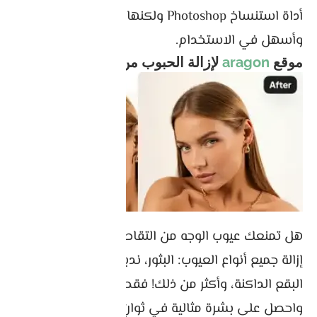
أداة استنساخ Photoshop ولكنها توفر نتائج أفضل
وأسهل في الاستخدام.
موقع
aragon
لإزالة الحبوب من الصور
هل تمنعك عيوب الوجه من التقاط الصورة المثالية؟
إزالة جميع أنواع العيوب: البثور، ندبات حب الشباب،
البقع الداكنة، وأكثر من ذلك! فقط قم بتحميل صورتك
واحصل على بشرة مثالية في ثوانٍ.