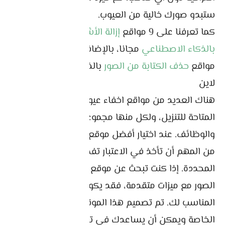
ستبدو صورك خالية من العيوب.
كما تعرفنا على 9 مواقع
إزالة الأشياء من الصور
بالذكاء الاصطناعي
مجانا، بالإضافة إلى افضل 9
مواقع
حذف الكتابة من الصور
بالذكاء الاصطناعي أون
لاين
هناك العديد من مواقع اخفاء عيوب الصور المختلفة
المتاحة للتنزيل، ولكل منها مجموعة فريدة من الأدوات
والوظائف. عند اختيار أفضل موقع يناسب احتياجاتك،
من المهم أن تأخذ في الاعتبار تفضيلاتك ومتطلباتك
المحددة. إذا كنت تبحث عن موقع شامل وقوي لتحرير
الصور مع ميزات متقدمة، فقد يكون هو Picwish الخيار
المناسب لك. تم تصميم هذا الموقع لتلبية احتياجاتك
الخاصة ويمكن أن يساعدك في تحقيق المظهر