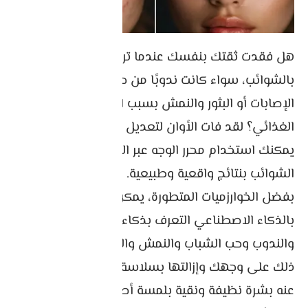
هل فقدت ثقتك بنفسك عندما ترى وجهك مغطى
بالشوائب، سواء كانت ندوبًا من حروق الشمس أو
الإصابات أو البثور والنمش بسبب الهرمونات والنظام
الغذائي؟ لقد فات الأوان لتعديل روتينك اليومي.
يمكنك استخدام محرر الوجه عبر الإنترنت لإزالة جميع
الشوائب بنتائج واقعية وطبيعية.
بفضل الخوارزميات المتطورة، يمكن لمزيل الشوائب
بالذكاء الاصطناعي التعرف بذكاء على حروق الشمس
والندوب وحب الشباب والنمش والبقع الداكنة وما إلى
ذلك على وجهك وإزالتها بسلاسة في ثوانٍ، مما ينتج
عنه بشرة نظيفة ونقية بلمسة أصيلة. إنه مجاني