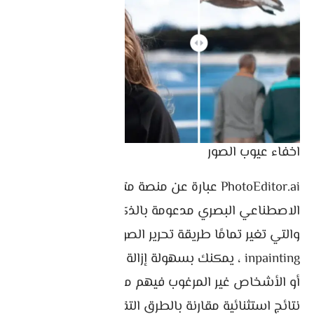
اخفاء عيوب الصور
PhotoEditor.ai عبارة عن منصة متطورة للذكاء
الاصطناعي البصري مدعومة بالذكاء الاصطناعي
والتي تغير تمامًا طريقة تحرير الصور. باستخدام تقنية
inpainting ، يمكنك بسهولة إزالة الكائنات أو النصوص
أو الأشخاص غير المرغوب فيهم من الصور، مما يحقق
نتائج استثنائية مقارنة بالطرق التقليدية. إنها تشبه