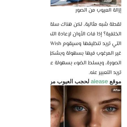
إزالة العيوب من الصور
لقطة شبه مثالية، لكن هناك سلة مهملات في
الخلفية؟ إذا فات الأوان لإعادة التصوير، فحدد الفوضى
التي تريد تنظيفها وسيقوم PickWish بإزالة الكائنات
غير المرغوب فيها بسهولة وبشكل طبيعي، ويركز على
الصورة، ويسلط الضوء بسهولة على المحتوى الذي
تريد التعبير عنه.
موقع
aiease
لحجب العيوب من الصور