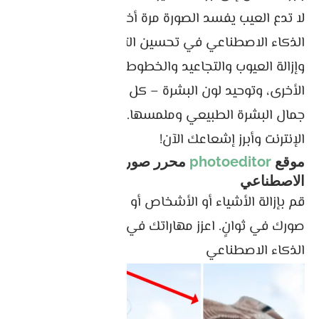
لا تدع العيب يفسد الصورة مرة أخرى. يمكن أن يساعد
الذكاء الاصطناعي في تحسين التعرض وضبط اللون
وإزالة العيوب والتجاعيد والخطوط الدقيقة والعيوب
الأخرى، وتوحيد لون البشرة – كل ذلك دون التأثير على
جمال البشرة الطبيعي وملمسها. صورة سلسة على
الإنترنت وأبرز إشعاعك الآن!
موقع
photoeditor
محرر صور بالذكاء
الاصطناعي
قم بإزالة الأشياء أو الأشخاص أو العيوب أو النص من
صورك في ثوانٍ. اعزز مهاراتك في التصميم باستخدام
الذكاء الاصطناعي