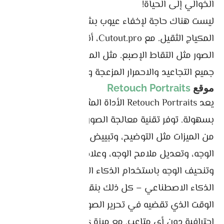
الخوالي إلى الحياة!
ليست هناك حاجة لإخفاء عيوب بشرتك باستخدام
المكياج الثقيل. مع Cutout.pro، أنت قادر على تنقيح
الصور مثل التقاط الإصبع. مثل المعجزة، سيتم إخفاء
جميع التجاعيد والاحمرار المزعجة والقذرة للحظات.
موقع
Retouch Portraits
يعد Retouch Portraits الأداة المثالية لتحسين صورك
بسهولة. توفر تقنية معالجة الصور المتقدمة مجموعة
من الميزات مثل التوضيح، وتبييض لون البشرة، وتنحيف
الوجه، وتعديل ملامح الوجه، وعلاج البقع وحب الشباب،
وتنحيف الوجه باستخدام الذكاء الاصطناعي، ومكياج
الذكاء الاصطناعي – كل ذلك بنقرة واحدة فقط! قلل
الوقت الذي تقضيه في تحرير الصور، وحقق نتائج
احترافية دون أي متاعب. مع ميزة Retouch Portraits،