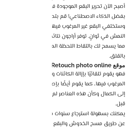
أصبح الآن تحرير البقع الموجودة في الصور أمرًا سهلاً
بفضل الذكاء الاصطناعي! قم بتحميل صورتك
وستختفي البقع غير المرغوب فيها مثل الندبات أو
النمش في ثوانٍ. توفر أراجون نتائج طبيعية بأقل جهد،
مما يسمح لك بالتقاط اللحظة المثالية دون أي شعور
بالقلق.
موقع
Retouch photo online
Cutout
فهو يقوم تلقائيًا بإزالة الكائنات والنصوص والرموز غير
المرغوب فيها، كما يقوم أيضًا بإصلاح الصورة وإعادتها
إلى الكمال وكأن هذه العناصر لم تكن موجودة من
قبل.
يمكنك بسهولة استرجاع سنوات من
الصور القديمة
عن طريق مسح الخدوش والبقع والدموع. إعادة الأيام