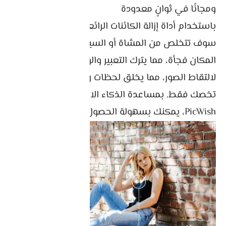
ومجانًا في ثوانٍ معدودة
باستخدام أداة إزالة الكائنات الرائعة بنقرة واحدة،
سوف تتخلص من المشاة أو السياح الذين اقتحموا
المكان فجأة، مما يترك التعبير والوضعية المثالية
لالتقاط الصور، مما يخلق لحظات رائعة وذكريات جميلة
تخصك فقط. بمساعدة الذكاء الاصطناعي في
PicWish، يمكنك بسهولة الحصول على صور نظيفة.