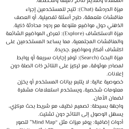
المعقدة وتقديم نتائج دقيقة ومخصصة.
ميزة الدردشة (Chat): تتيح للمستخدمين إجراء
مناقشات متعمقة، طرح أسئلة تفصيلية، أو العصف
الذهني حول مواضيع متنوعة مع ردود محادثة ذكية.
ميزة الاستكشاف (Explore): تعرض المواضيع الشائعة
والمناقشات المجتمعية، مما يساعد المستخدمين على
اكتشاف أفكار ومواضيع .جديدة.
ميزة البحث (Search): توفر إجابات سريعة أو روابط
لمصادر موثوقة، مع تركيز على النتائج ذات الصلة دون
إعلانات.
خصوصية عالية: لا يتتبع بيانات المستخدم أو يخزن
معلومات شخصية، ويستخدم استعلامات مشفرة
لضمان الأمان.
واجهة بسيطة: تصميم نظيف مع شريط بحث مركزي،
يسهل الوصول إلى النتائج دون تشتيت.
أدوات إضافية: يوفر ميزات مثل “Mind Map” لتصور