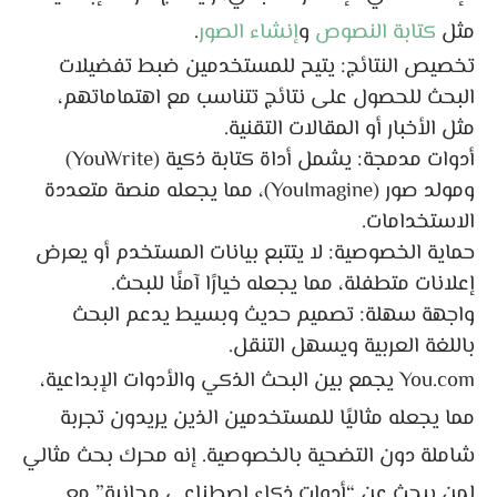
مثل
كتابة النصوص
و
إنشاء الصور
.
تخصيص النتائج: يتيح للمستخدمين ضبط تفضيلات
البحث للحصول على نتائج تتناسب مع اهتماماتهم،
مثل الأخبار أو المقالات التقنية.
أدوات مدمجة: يشمل أداة كتابة ذكية (YouWrite)
ومولد صور (YouImagine)، مما يجعله منصة متعددة
الاستخدامات.
حماية الخصوصية: لا يتتبع بيانات المستخدم أو يعرض
إعلانات متطفلة، مما يجعله خيارًا آمنًا للبحث.
واجهة سهلة: تصميم حديث وبسيط يدعم البحث
باللغة العربية ويسهل التنقل.
You.com يجمع بين البحث الذكي والأدوات الإبداعية،
مما يجعله مثاليًا للمستخدمين الذين يريدون تجربة
شاملة دون التضحية بالخصوصية. إنه محرك بحث مثالي
لمن يبحث عن “أدوات ذكاء اصطناعي مجانية” مع