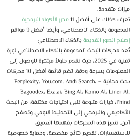
ميزات متقدمة.
تعرف كذلك على أفضل 11
محرر الأكواد البرمجية
المدعومة بالذكاء الاصطناعي، وأيضا أفضل 9 مواقع
إصلاح الصور القديمة
بالذكاء الاصطناعي
تُعد محركات البحث المدعومة بالذكاء الاصطناعي ثورة
تقنية في 2025، حيث تقدم حلولاً مبتكرة للوصول إلى
المعلومات بسرعة ودقة. تضم قائمة أفضل 10 محركات
بحث مجانية – Perplexity، You.com، Andi Search،
Bagoodex، Exa.ai، Bing AI، Komo AI، Liner AI،
Phind، خيارات متنوعة تلبي احتياجات مختلفة، من البحث
الأكاديمي والبرمجي إلى التخطيط اليومي وتصفح
آمن. تتميز هذه المحركات بفهمها العميق
للاستفسارات، تقديم نتائج مخصصة، وحماية خصوصية