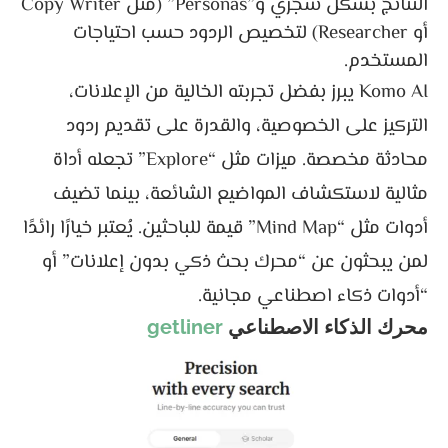
النتائج بشكل شجري و”Personas” (مثل Copy Writer
أو Researcher) لتخصيص الردود حسب احتياجات
المستخدم.
Komo AI يبرز بفضل تجربته الخالية من الإعلانات،
التركيز على الخصوصية، والقدرة على تقديم ردود
محادثة مخصصة. ميزات مثل “Explore” تجعله أداة
مثالية لاستكشاف المواضيع الشائعة، بينما تضيف
أدوات مثل “Mind Map” قيمة للباحثين. يُعتبر خيارًا رائدًا
لمن يبحثون عن “محرك بحث ذكي بدون إعلانات” أو
“أدوات ذكاء اصطناعي مجانية.
محرك الذكاء الاصطناعي
getliner