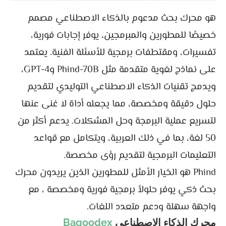
هو محرك بحث مدعوم بالذكاء الاصطناعي مصمم
خصيصًا للمطورين والمبرمجين، يوفر إجابات فورية،
تفسيرات، ومقتطفات برمجية للأسئلة الفنية. يعتمد
على نماذج لغوية متقدمة مثل Phind-70B وGPT-4،
ويدمج تقنيات الذكاء الاصطناعي التوليدي لتقديم
حلول دقيقة ومخصصة، مما يجعله أداة لا غنى عنها
لتسريع عملية البرمجة وحل المشكلات. يدعم أكثر من
50 لغة، بما في ذلك العربية، ويتكامل مع قواعد
التعليمات البرمجية لتقديم رؤى مخصصة.
Phind هو الخيار الأمثل للمطورين الذين يريدون محرك
بحث ذكي يوفر حلولاً برمجية فورية ومخصصة ، مع
واجهة سهلة ودعم متعدد اللغات.
محرك الذكاء الاصطناعي
Bagoodex