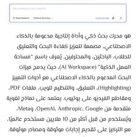
هو محرك بحث ذكي وأداة إنتاجية مدعومة بالذكاء
الاصطناعي، مصممة لتعزيز كفاءة البحث والتعليق
للطلاب، الباحثين، والمحترفين. يُعرف باسم “مساحة
العمل الذكية” (AI Workspace)، حيث يدمج ميزات
البحث المدعوم بالذكاء الاصطناعي مع أدوات التمييز
(Highlighting)، التعليق، والتنظيم للويب، ملفات PDF،
ومقاطع الفيديو على يوتيوب. يعتمد على نماذج لغوية
متقدمة من OpenAI، Anthropic، Google، وMeta،
ويُستخدم من قبل أكثر من 10 ملايين مستخدم عالميًا،
مع التركيز على تقديم إجابات موثوقة ومصادر موثوقة.