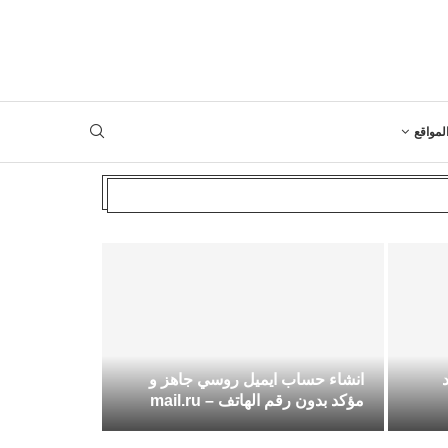
لمواقع
د
انشاء حساب ايميل روسي جاهز و
مؤكد بدون رقم الهاتف – mail.ru