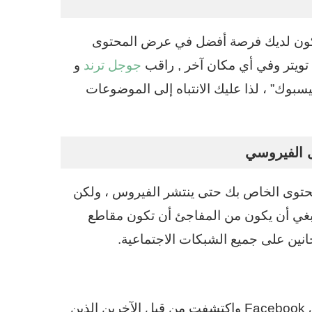
ستكون لديك فرصة أفضل في عرض المحتوى
ويتر وفي أي مكان آخر , راقب
جوجل ترند
و
فيسبوك” ، لذا عليك الانتباه إلى الموضوعات
 الفيروسي
محتوى الخاص بك حتى ينتشر الفيروس ، ولكن
ينبغي أن يكون من المفاجئ أن تكون مقاطع
مجانين على جميع الشبكات الاجتماعية.
إذا حمّلت مقطع فيديو على YouTube أو Vimeo أو حتى Facebook واكتشفت من قبل الآخرين الذين