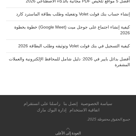
أفضل 5 مواقع تلخيص PDF مجانية بالذكاء الاصطناعي 2026
إنشاء حساب بنك فولت Volet وتفعيله وطلب بطاقة الماسترد كارد
كيفية إنشاء اجتماع على جوجل ميت (Google Meet) خطوة بخطوة
2026
كيفية التسجيل في بنك فولت Volet وتوثيقه وطلب البطاقة 2026
أفضل بدائل بايير في 2026: دليل شامل للمحافظ الإلكترونية والعملات
المشفرة
سياسة الخصوصية
إتصل بنا
راسلنا على انستقرام
اتفاقية الاستخدام
إدارة البوك مارك
جميع الحقوق محفوظة 2025.
العودة إلى الأعلى