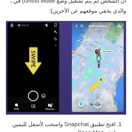
أن الشخص لم يتم تشغيل وضع Ghost Mode) في ،
والذي يخفي موقعهم عن الآخرين):
افتح تطبيق Snapchat واسحب لأسفل لليمين