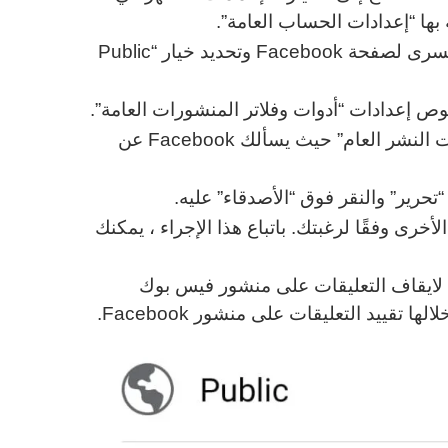
 بها “إعدادات الحساب العامة”.
الخطوة 5. تحتاج إلى إحضار المؤشر نحو اللوحة اليسرى لصفحة Facebook وتحديد خيار “Public
الخطوة 7. تحتاج إلى اختيار النقر على خيار “تعليقات النشر العام” حيث يسألك Facebook عن
تحرير” والنقر فوق “الأصدقاء” عليه.
امة الأخرى وفقًا لرغبتك. باتباع هذا الإجراء ، يمكنك
 لايقاف التعليقات على منشور فيس بوك