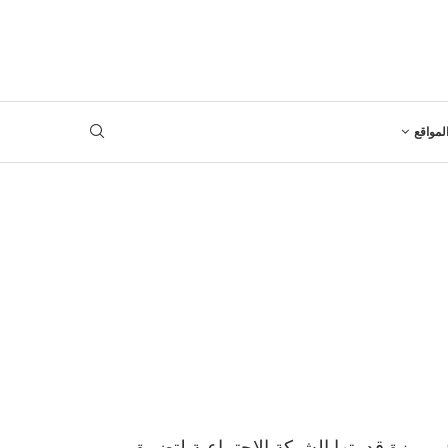
لمواقع
اء الردود تحت التغريدة في تويتر Twitter ، وهي ميزة قدمتها الشبكة الاجتماعية لتضييق