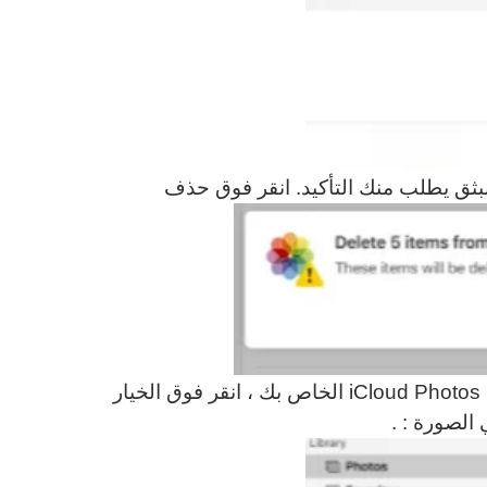
بثق يطلب منك التأكيد. انقر فوق حذف
الآن ، قمت بحذف هذه الصور لكنها لا تزال في iCloud Photos Bin الخاص بك ، انقر فوق الخيار
الصورة : .