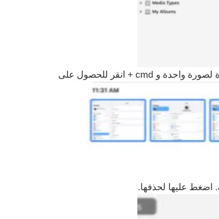
الآن ، حدد جميع الصور التي تريد حذفها. نقرة واحدة لصورة واحدة و cmd + انقر للحصول على
 اضغط عليها لحذفها.