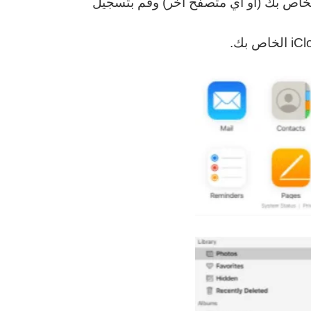
 متصفح Safari الخاص بك (أو أي متصفح آخر) وقم بتسجيل