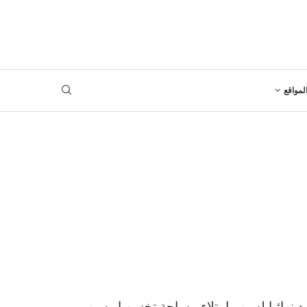
لمواقع
د نهائيا لسبب امتلاء مساحة تخزين او سبب