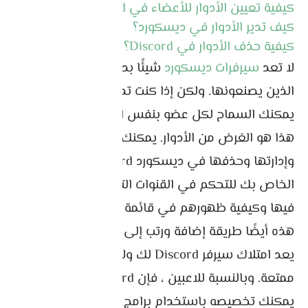
كيفية تعيين الأدوار للأعضاء في Discord ؟
كيف تدير الأدوار في ديسكورد؟
كيفية حذف الأدوار في Discord؟
لا تعد
سيرفرات ديسكورد
شيئًا بدون المستخدمين
الذين يصنعونها. ولكن إذا كنت تدير Server كبيرًا ، فلا
يمكنك السماح لكل عضو بنفس الأذونات والصلاحيات.
هذا هو الغرض من الأدوار. يمكنك إضافة الأدوار
وإدارتها وحذفها في ديسكورد Discord في سيرفر
الخاص بك للتحكم في القنوات التي يمكنهم الدردشة
فيها وكيفية ظهورهم في قائمة الأعضاء والمزيد.
هذه أيضًا طريقة إضافة ورتب إلى سيرفر ديسكورد .
يعد امتلاك سيرفر Discord لك ولأصدقائك تجربة
ممتعة. وبالنسبة للاعبين ، فإن Discord أمر ضروري.
يمكنك تخصيصه باستخدام برامج الروبوت ، والاتصال