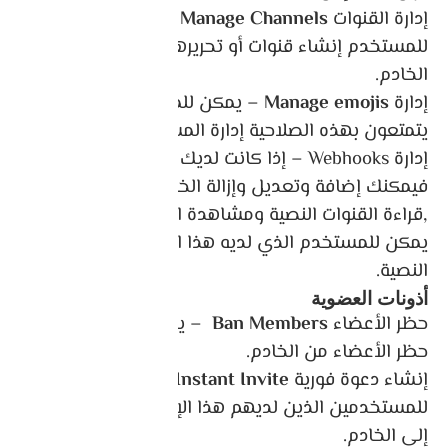
إدارة القنوات
Manage Channels
– مع هذا ؛ يمكن
للمستخدم إنشاء قنوات أو تحريرها أو إزالتها على
الخادم.
إدارة
Manage emojis
– يمكن للمستخدمين الذين
يتمتعون بهذه الصلاحية إدارة المشاعر.
إدارة Webhooks – إذا كانت لديك هذه الصلاحية ،
فيمكنك إضافة وتعديل وإزالة الخطافات على الويب
,قراءة القنوات النصية ومشاهدة القنوات الصوتية –
يمكن للمستخدم الذي لديه هذا الإذن قراءة القنوات
النصية.
أذونات العضوية
حظر الأعضاء
Ban Members
– يمكن للعضو بإذن ،
حظر الأعضاء من الخادم.
إنشاء دعوة فورية
Create Instant Invite
– يمكن
للمستخدمين الذين لديهم هذا الإذن دعوة الأشخاص
إلى الخادم.