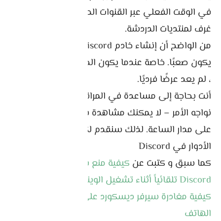
في الوقت الفعلي عبر القنوات الصوتية ، وحتى إضافة
غرف لمنتديات الدردشة.
من الواضح أن إنشاء خادم Discord وإدارته يمكن أن
يكون صعبًا. خاصة عندما يكون الخادم مكتظًا بالأعضاء
، لم يعد عرضًا فرديًا.
أنت بحاجة إلى مساعدة في المراقبة والاعتدال. ودعنا
نواجه الأمر – لا يمكنك مشاهدة سيرفر الخاص بك
على مدار الساعة. لذلك سنقدم لكم كيفية إضافة
الأدوار في Discord
كما سبق و كتبت عن
كيفية منع فتح ديسكورد
Discord تلقائياً أثناء تشغيل الويندوز
. بالإضافة إلى
كيفية مغادرة سيرفر ديسكورد على الكمبيوتر و
الهاتف