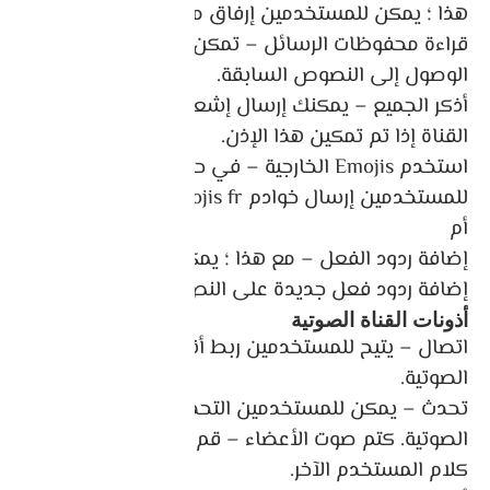
هذا ؛ يمكن للمستخدمين إرفاق ملفات في النصوص.
قراءة محفوظات الرسائل – تمكن المستخدمين من
الوصول إلى النصوص السابقة.
أذكر الجميع – يمكنك إرسال إشعارات فورية على
القناة إذا تم تمكين هذا الإذن.
استخدم Emojis الخارجية – في حالة التمكين ، يمكن
للمستخدمين إرسال خوادم emojis fr.
أم
إضافة ردود الفعل – مع هذا ؛ يمكن للمستخدمين
إضافة ردود فعل جديدة على النص
أذونات القناة الصوتية
اتصال – يتيح للمستخدمين ربط أنفسهم عبر القناة
الصوتية.
تحدث – يمكن للمستخدمين التحدث عبر القناة
الصوتية. كتم صوت الأعضاء – قم بإيقاف تشغيل
كلام المستخدم الآخر.