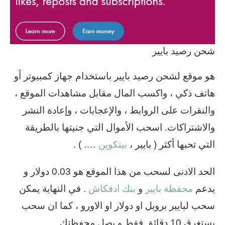
شحن رصيد بايير
هو موقع لشحن رصيد بايير باستخدام جهاز كمبيوتر أو
هاتف ذكي ، واكسب المال مقابل مشاهدات الموقع ،
والنقرات على الروابط ، والإعجابات ، وإعادة النشر
والاشتراكات. اسحب الأموال التي جنيتها بالطريقة
التي تحبها أكثر ( بايير ،
بيتكوين
…. ) .
الحد الادنى لسحب من هذا الموقع هو 0.03 دولار و
يدعم
محفظة بايير
و
بنك ادفكاش
. في النهاية يمكن
سحب لبايير بروبل او دولار او الاورو ، كما ان سحب
يستغرق 10 دقائق فقط و يصل محفظتك .