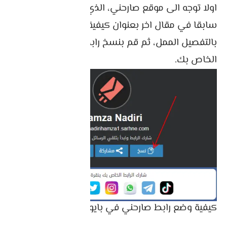
اولا توجه الى موقع صارحني، الذي قمنا بإنشائه
سابقا في مقال اخر بعنوان كيفية
فتح حساب صارحني
بالتفصيل الممل، ثم قم بنسخ رابط حساب صارحني
الخاص بك.
كيفية وضع رابط صارحني في بايو انستقرام.