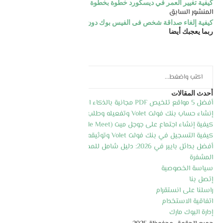
كيفية تغيير العمر في ديسكورد خطوة بخطوة – تغيير تاريخ الميلاد
المنشور السابق
كيفية إلغاء صداقة شخص فى الفيس بوك دون ان تحظره
ربما يعجبك أيضا
أحدث المقالات
أفضل 5 مواقع تلخيص PDF مجانية بالذكاء الاصطناعي 2026
إنشاء حساب بنك فولت Volet وتفعيله وطلب بطاقة الماسترد كارد
كيفية إنشاء اجتماع على جوجل ميت (Google Meet) خطوة بخطوة 2026
كيفية التسجيل في بنك فولت Volet وتوثيقه وطلب البطاقة 2026
أفضل بدائل بايير في 2026: دليل شامل للمحافظ الإلكترونية والعملات
المشفرة
سياسة الخصوصية
إتصل بنا
راسلنا على انستقرام
اتفاقية الاستخدام
إدارة البوك مارك