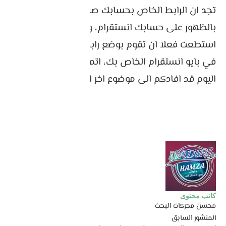
تجد ان الرابط الخاص بحسابك صارحني بدء بالفعل
بالظهور على حسابك انستقرام، وبهذا تكون قد
استطعت فعلا ان تقوم بوضع رابط حساب صارحني
في بايو انستقرام الخاص بك، اتمنى ان يكون موضوع
اليوم قد افادكم الى موضوع اخر ان شاء الله.
كاتب محتوى
محسن محركات البحث
المنشور السابق