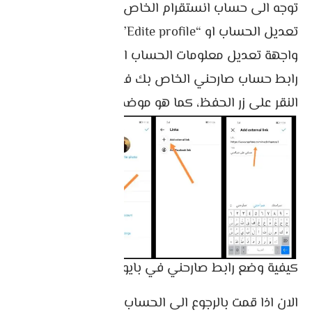
توجه الى حساب انستقرام الخاص بك، ثم انقر على
تعديل الحساب او “Edite profile” ثم سوف تظهر لك
واجهة تعديل معلومات الحساب الخاص بك، قم بوضع
رابط حساب صارحني الخاص بك في خانة site web ثم
النقر على زر الحفظ، كما هو موضخ في الصورة اسفله.
كيفية وضع رابط صارحني في بايو انستقرام
الان اذا قمت بالرجوع الى الحساب الخاص بك، سوف