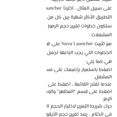
على سبيل المثال ، اخترنا Nova Launcher لكونه
التطبيق الأكثر شهرة بين كل من في فئته. ومع ذلك ،
ستكون خطوات تغيير حجم الرموز متشابهة في معظم
المشغلات.
مع تثبيت Nova Launcher على هاتفك المحمول ، فإن
الخطوات التي يجب اتباعها لجعل الرموز أكبر أو أصغر
هي كما يلي:
اضغط باستمرار بإصبعك على مساحة خالية في
المشغل.
عندما تفتح القائمة ، اضغط على “إعدادات”.
اضغط على قسم “المظهر” والوصول إلى إعدادات
الرمز.
حرك شريط التمرير لاختيار الحجم الدقيق للرموز.
في الختام ، يعد تغيير حجم الأيقونات على جهاز