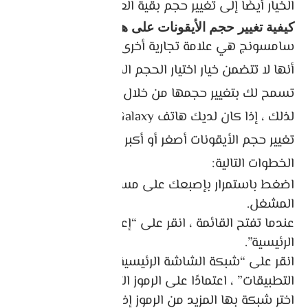
الخيار أيضًا إلى تغيير حجم بقية العناصر على الشاشة.
كيفية تغيير حجم الأيقونات على هواتف سامسونج
سامسونج هي علامة تجارية أخرى ، على الرغم من
أنها لا تتضمن خيار اختيار الحجم الدقيق للرموز ، إلا أنها
تسمح لك بتغيير حجمها من خلال المشغل.
لذلك ، إذا كان لديك هاتف Samsung Galaxy ، فإن
تغيير حجم الأيقونات أصغر أو أكبر أمرًا سهلاً باتباع
الخطوات التالية:
اضغط باستمرار بإصبعك على مساحة خالية في
المشغل.
عندما تفتح القائمة ، انقر على “إعدادات الشاشة
الرئيسية”.
انقر على “شبكة الشاشة الرئيسية” أو “شبكة
التطبيقات” ، اعتمادًا على الرموز التي تريد تغيير حجمها.
اختر شبكة بها المزيد من الرموز إذا كنت تريد أن تكون