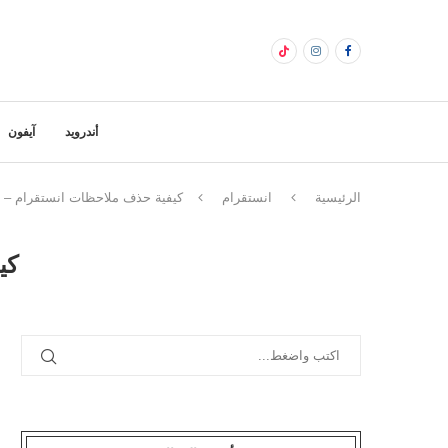
أندرويد
آيفون
الرئيسية
انستقرام
كيفية حذف ملاحظات انستقرام – إز
كي