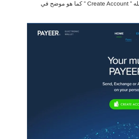
) ثم ننقر على الزر الأخضر المكتوب عله ” Create Account ” كما هو موضح في