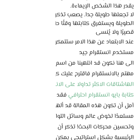
يقدر هذا الشخص الإيماءة.
لا تجعلها طويلة جدا. يصعب تذكر أسماء المستخدمين
الطويلة ويستغرق كتابتها وقتًا طويلاً. افعل شيئًا
قصيرًا ولا يُنسى
عند الابتعاد عن هذا الامر ستتمكن من اختيار اسم
مستخدم انستقرام جيد
الى هنا نكون قد انتهينا من اسم المستخدم ، ان كنت
مهتم بالانستقرام فاقترح عليك كيفية
معرفة
الهاشتاقات الاكثر تداولا على الانستقرام
او كيفية
كتابة بايو انستقرام احترافي
فقد تفيدك ايضا .
آمل أن تكون هذه المقالة قد ألهمتك وجعلتك
مستعدًا لخوض عالم وسائل التواصل الاجتماعي
وتحسين محركات البحث! تذكر أن استخدام الكلمات
الرئيسية بشكل استراتيجي يمكن أن يحدث فرقًا كبيرًا