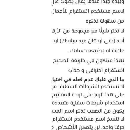
ويبدو جيدًا عندما يُقال بصوت عالٍ. خاصة بالنسبة
لاسم مستخدم انستقرام للأعمال ، فأنت تريد التأكد
من سهولة تذكره
لا تختر شيئًا مع مجموعة من الأرقام لأنه لن يتذكرها
أحد (حتى لو كان عيد ميلادك) او رموز او يوزر قصير لا
علاقة له بطبيعه حسابك .
بهذا ستكون في طريقة الصحيح ل اختيار يوزر نيم
انستقرام احترافي و جذاب
ما الذي عليك عدم فعله في اختيار يوزر نيم انستقرام
لا تستخدم الشرطات السفلية: من الصعب جدًا العثور
على هذا الرمز على لوحة المفاتيح ، وعندما يتم
استخدام شرطات سفلية متعددة على التوالي ، قد
يكون من الصعب تذكر اسم المستخدم
لا تنسخ اسم مستخدم انستقرام لشخص آخر باختلاف
حرف واحد. لن يتمكن الأشخاص من تمييزك وقد لا