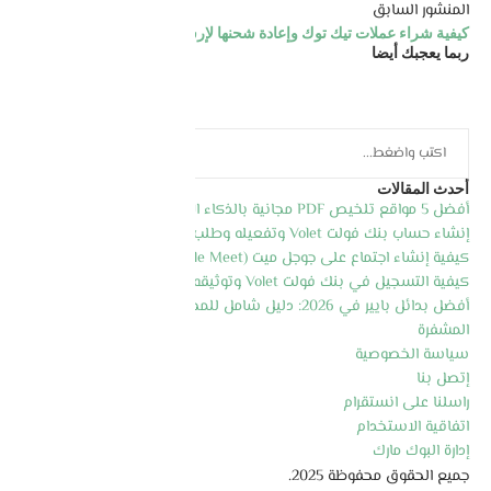
المنشور السابق
كيفية شراء عملات تيك توك وإعادة شحنها لإرسال الهدايا
ربما يعجبك أيضا
أحدث المقالات
أفضل 5 مواقع تلخيص PDF مجانية بالذكاء الاصطناعي 2026
إنشاء حساب بنك فولت Volet وتفعيله وطلب بطاقة الماسترد كارد
كيفية إنشاء اجتماع على جوجل ميت (Google Meet) خطوة بخطوة 2026
كيفية التسجيل في بنك فولت Volet وتوثيقه وطلب البطاقة 2026
أفضل بدائل بايير في 2026: دليل شامل للمحافظ الإلكترونية والعملات
المشفرة
سياسة الخصوصية
إتصل بنا
راسلنا على انستقرام
اتفاقية الاستخدام
إدارة البوك مارك
جميع الحقوق محفوظة 2025.