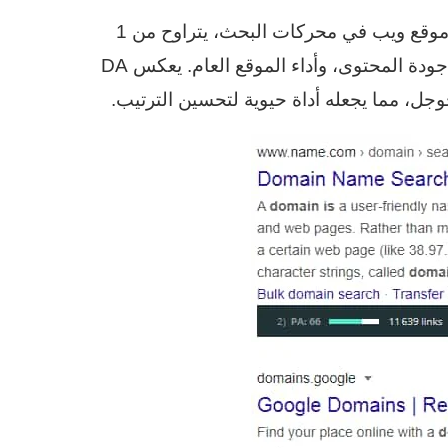
دومين أثورتي (DA) هو مقياس طوّرته Moz لتقييم قوة موقع ويب في محركات البحث، يتراوح من 1
إلى 100. يُحسب بناءً على عدد وجودة الروابط الخلفية، جودة المحتوى، وأداء الموقع العام. يعكس DA
جل، مما يجعله أداة حيوية لتحسين الترتيب.