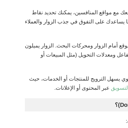
فسية في السوق: من خلال مقارنة DA موقعك مع مواقع المنافسين، يمكنك تحديد نقاط
فسية، مما يساعدك على التفوق في جذب الزوار والعملاء
فع يعكس جودة الموقع أمام الزوار ومحركات البحث. الزوار يميلون
فاعل ومعدلات التحويل (مثل المبيعات أو
استراتيجيات التسويق الرقمي: موقع ذو DA قوي يسهل الترويج للمنتجات أو الخدمات، حيث
لتسويق
عبر المحتوى أو الإعلانات.