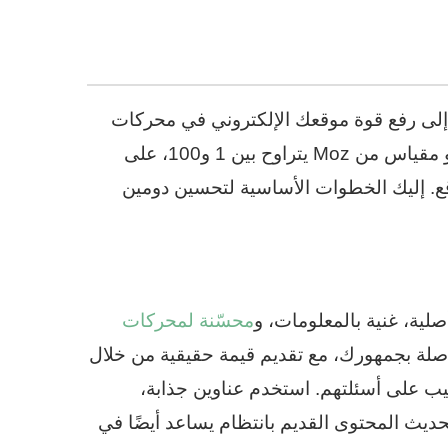
تراتيجية تهدف إلى رفع قوة موقعك الإلكتروني في محركات
البحث، مما يعزز ترتيبه وزياراته العضوية. يعتمد DA، وهو مقياس من Moz يتراوح بين 1 و100، على
قع. إليك الخطوات الأساسية لتحسين دومين
محسّنة لمحركات
ت صلة بجمهورك، مع تقديم قيمة حقيقية من خلال
قراء أو تجيب على أسئلتهم. استخدم عناوين جذابة،
يث المحتوى القديم بانتظام يساعد أيضًا في