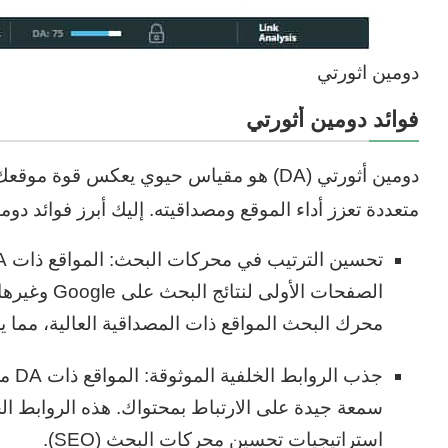
دومين اثورتي
فوائد دومين أثورتي
دومين أثورتي (DA) هو مقياس حيوي يعكس قو
متعددة تعزز أداء الموقع ومصداقيته. إليك أبرز فوائد دوم
الصفحات الأو
محرك البحث المواقع ذات المصداقية العالية، مما يجعل DA مؤشرًا قويًا لتحسين ا
جذب 
سمعة جيدة على الارتباط بمحتواك. هذه الروابط ا
استراتيجيات تحسين محركات البحث (SEO).