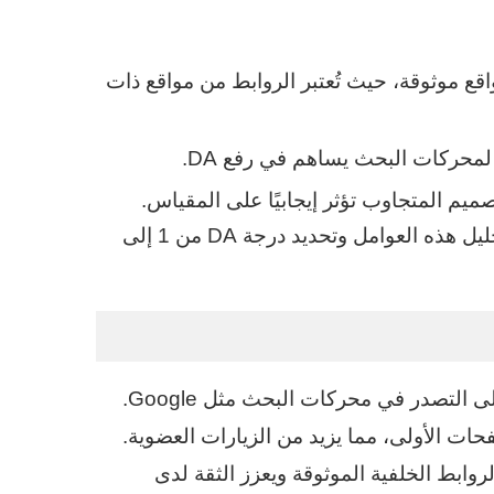
اقع موثوقة، حيث تُعتبر الروابط من مواقع ذات
لمحركات البحث يساهم في رفع DA.
ميم المتجاوب تؤثر إيجابيًا على المقياس.
يستخدم Moz خوارزمية تعتمد على التعلم الآلي لتحليل هذه العوامل وتحديد درجة DA من 1 إلى
دومين أثورتي (DA) مؤشر حيوي لقياس قدرة الموقع على التصدر في محركات البحث مثل Google.
صفحات الأولى، مما يزيد من الزيارات العضوية.
من الروابط الخلفية الموثوقة ويعزز الثقة لدى