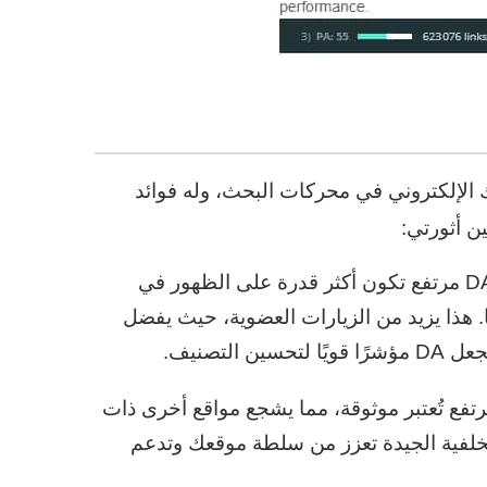
ة موقعك الإلكتروني في محركات البحث، وله فوائد
ين أثورتي:
تحسين الترتيب في محركات البحث: المواقع ذات DA مرتفع تكون أكثر قدرة على الظهور في
لى لنتائج البحث على Google وغيرها. هذا يزيد من الزيارات العضوية، حيث يفضل
لتصنيف.
الروابط الخلفية الموثوقة: المواقع ذات DA مرتفع تُعتبر موثوقة، مما يشجع مواقع أخرى ذات
لخلفية الجيدة تعزز من سلطة موقعك وتدعم