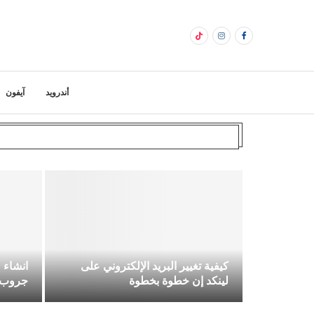
أندرويد
آيفون
كيفية تغيير البريد الإلكتروني على
انشاء 
لينكد إن خطوة بخطوة
جروب في In