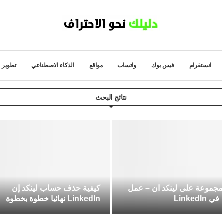
انستقرام
فيس بوك
واتساب
مواقع
الذكاء الاصطناعي
تطوير ا
نتائج البحث
مجموعة على لينكد ان – عمل
كيفية حذف حساب لينكد إن
Linked
LinkedIn نهائيا خطوة بخطوة