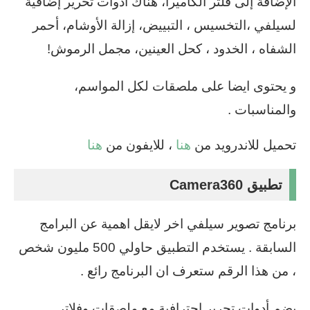
الإضافة إلى فلتر الكاميرا، هناك أدوات تحرير إضافية
لسيلفي ،التخسيس ، التبييض، إزالة الأوشام، أحمر
الشفاه ، الخدود ، كحل العينين، مجمل الرموش!
و يحتوى ايضا على ملصقات لكل المواسم،
والمناسبات .
تحميل للاندرويد من
هنا
، للايفون من
هنا
تطبيق Camera360
برنامج تصوير سيلفي اخر لايقل اهمية عن البرامج
السابقة . يستخدم التطبيق حاولي 500 مليون شخص
، من هذا الرقم ستعرف ان البرنامج رائع .
يضم أدوات تحرير احترافية مع ملصقات وفلاتر