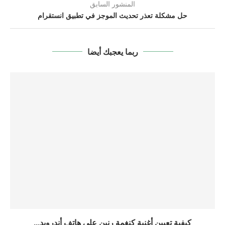
المنشور السابق
حل مشكلة تعذر تحديث الموجز في تطبيق انستقرام
ربما يعجبك أيضا
كيفية تعيين أغنية كنغمة رنين على هاتف أندرويد...