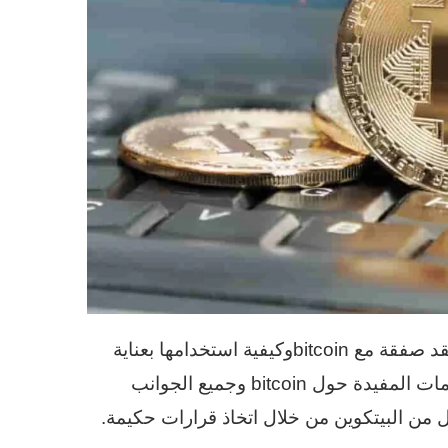
الشيء الوحيد هو أنه يجب على المرء أن يعرف كيفية عقد صفقة مع bitcoinوكيفية استخدامها بعناية
للحصول على نتائج إيجابية دائمًا. لجمع المزيد من المعلومات المفيدة حول bitcoin وجميع الجوانب
 من البيتكوين من خلال اتخاذ قرارات حكيمة.