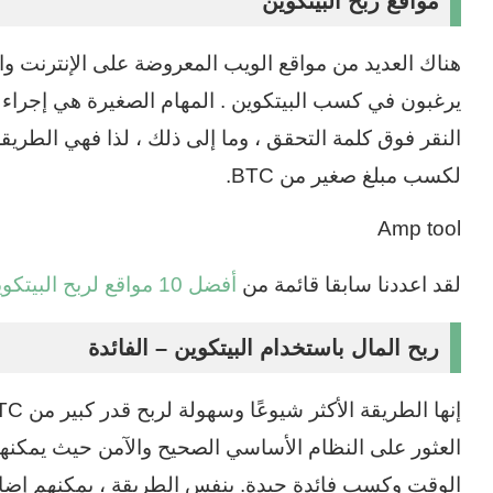
مواقع ربح البيتكوين
هناك العديد من مواقع الويب المعروضة على الإنترنت وال
يرغبون في كسب البيتكوين . المهام الصغيرة هي إجراء ا
النقر فوق كلمة التحقق ، وما إلى ذلك ، لذا فهي الطري
لكسب مبلغ صغير من BTC.
Amp tool
لقد اعددنا سابقا قائمة من
أفضل 10 مواقع لربح البيتكوين وجمع الساتوشي مجانا
ربح المال باستخدام البيتكوين – الفائدة
العثور على النظام الأساسي الصحيح والآمن حيث يمكنه
الوقت وكسب فائدة جيدة. بنفس الطريقة ، يمكنهم إضاف