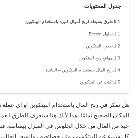
جدول المحتويات
5 طرق بسيطة لربح أموال كبيرة باستخدام البيتكوين
تداول Bitcoin
تعدين البيتكوين
مواقع ربح البيتكوين
ربح المال باستخدام البيتكوين – الفائدة
اكتب عن البيتكوين
هل تفكر في ربح المال باستخدام البيتكوين او اي عملة ر
المكان الصحيح تمامًا. هذا لأنك هنا ستعرف الطرق الع
جيد من المال من خلال الجلوس في المنزل ببساطة. قبل
كل شيء عن البيتكوين ، مثل خصائصه ، والسعر الحالي 