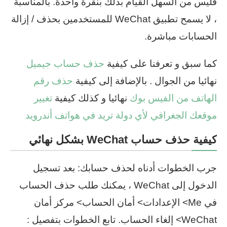
فليس من السهل القيام بذلك بنقرة واحدة. بالمناسبة
، لا يسمح تطبيق WeChat للمستخدمين بحذف / إزالة
الحسابات مباشرة.
كما سبق و تعرفنا على كيفية
حذف حساب جيميل
نهائيا من الجوال . بالإضافة إلى كيفية
حذف رقم
الهاتف من الفيس بوك
نهائيا و كذلك كيفية
تغيير
موقعك الجغرافي لأي دولة تريد في هواتف أندرويد
كيفية حذف حساب WeChat بشكل نهائي
جرب الخطوات أدناه لحذف حسابك: بعد تسجيل
الدخول إلى WeChat ، يمكنك طلب حذف الحساب
في Me> الإعدادات> أمان الحساب> مركز أمان
WeChat> إلغاء الحساب. تابع الخطوات بتفصيل :