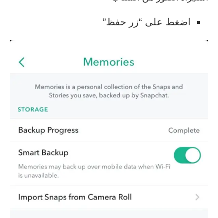
اضغط على “زر حفظ”