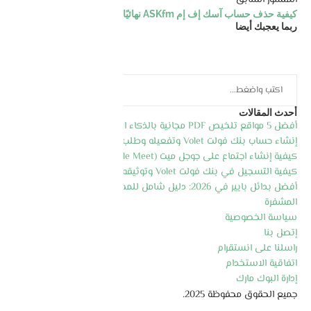
المنشور السابق
كيفية حذف حساب آسك إف إم ASKfm نهائيًا بخطوات سهلة
ربما يعجبك أيضا
أحدث المقالات
أفضل 5 مواقع تلخيص PDF مجانية بالذكاء الاصطناعي 2026
إنشاء حساب بنك فولت Volet وتفعيله وطلب بطاقة الماسترد كارد
كيفية إنشاء اجتماع على جوجل ميت (Google Meet) خطوة بخطوة 2026
كيفية التسجيل في بنك فولت Volet وتوثيقه وطلب البطاقة 2026
أفضل بدائل بايير في 2026: دليل شامل للمحافظ الإلكترونية والعملات
المشفرة
سياسة الخصوصية
إتصل بنا
راسلنا على انستقرام
اتفاقية الاستخدام
إدارة البوك مارك
جميع الحقوق محفوظة 2025.