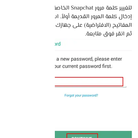
لتغيير كلمة مرور Snapchat الخاصة بك ، يجب عليك
إدخال كلمة المرور القديمة أولاً. استخدم لوحة
المفاتيح (الافتراضية) على جهازك المحمول لكتابتها ،
ثم انقر فوق متابعة.