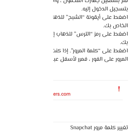
قم بتشغيل جهازك المحمول ، وافتح Snapchat ، وقم
بتسجيل الدخول إليه.
اضغط على أيقونة “الشبح” للذهاب إلى ملف التعريف
الخاص بك.
اضغط على رمز “الترس” للذهاب إلى الإعدادات الخاصة
بك.
اضغط على “كلمة المرور”. إذا كنت لا ترى خيار كلمة
المرور على الفور ، فمرر لأسفل عبر قائمة الإعدادات.
تغيير كلمة مرور Snapchat