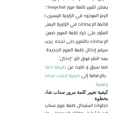
يمكن تغيير كلمة مرور Snapchat عن طريق النقر فوق
الرمز الموجود في الزاوية اليسرى العلوية. انتقل إلى
قائمة الإعدادات في الزاوية اليمنى العليا. يمكنك
العثور على خيار كلمة المرور ضمن “حسابي” في قائمة
الإعدادات بالتمرير حتى تجده. يجب إدخال كلمات المرور.
سيتم إدخال كلمة المرور الجديدة الخاصة بك وتأكيدها
بعد النقر فوق الزر “إدخال”.
كما سبق و كتبت عن
طريقة اخفاء نقاط السناب شات
. بالإضافة إلى
كيفية إنشاء محادثات سناب شات
وهمية
كيفية تغيير كلمة مرور سناب شات Snapchat خطوة
بخطوة
خطوات استبدال كلمة مرور سناب شات Snapchat :