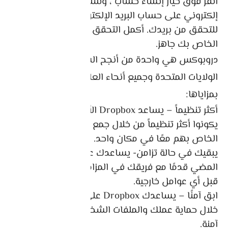
انقر فوق خيار إنشاء حساب ، وستتلقى رسالة بريد
إلكتروني على حساب البريد الإلكتروني الخاص بك
للتحقق من بريدك. أكمل التحقق وحساب Dropbox
الخاص بك جاهز.
دروبوكس هي واحدة من أنجح الشركات الناشئة في
الولايات المتحدة وجميع أنحاء العالم. فيما يلي قائمة
بمزاياها:
أكثر تنظيماً – يساعد Dropbox الأشخاص على أن
يكونوا أكثر تنظيماً من خلال جمع المحتوى المتناثر
الخاص بهم معًا في مكان واحد.
يبقيك في حالة تزامن- يساعدك على الاستمرار في
المضي قدمًا مع فريقك في المزامنة دون مقاطعة من
قبل أي عوامل خارجية.
ابق آمنًا – يساعدك Dropbox على البقاء آمنًا من
خلال حماية عملك والملفات الشخصية والحفاظ عليها
آمنة.