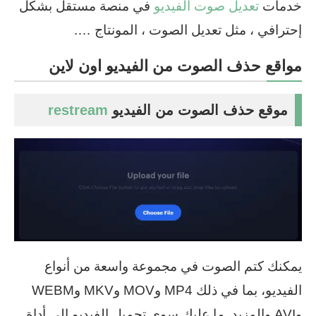
خدمات
تعديل صوت الفيديو
في منصة مستقل بشكل
إحترافي ، مثل تعديل الصوت ، المونتاج ….
مواقع حذف الصوت من الفيديو اون لاين
موقع حذف الصوت من الفيديو
restream
يمكنك كتم الصوت في مجموعة واسعة من أنواع
الفيديو، بما في ذلك MP4 وMOV وMKV وWEBM
وAVI والمزيد. ما عليك سوى تحميل الفيديو إلى أداة