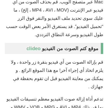
Mac عبر متصفح الويب. قم بحذف الصوت من أي
فيديو عبر الإنترنت (MP4 ، AVI ، MOV ، إلخ) ، ما
عليك سوى تحديد ملف الفيديو والنقر فوق الزر
“تحميل الفيديو”. قد يستغرق الأمر بعض الوقت حسب
طول الفيديو وسرعة النطاق الترددي.
موقع كتم الصوت من الفيديو
clideo
قم بإزالة الصوت من أي فيديو بنقرة زر واحدة ، ولا
يلزم اتخاذ أي إجراء آخر! مع هذا الموقع الرائع . و
يمكنك من معاينة الفيديو قبل ان تقوم بحفظة في
جهازك .
تدعم أداة إزالة صوت الفيديو معظم تنسيقات الفيديو
بما في ذلك MP4 و AVI و MPG و VOB و WMV و