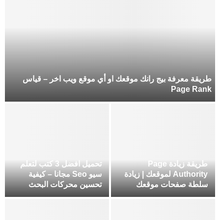
طريقة معرفة بيج رانك موقعك او أي موقع ويب اخر – قياس
Page Rank
طريقة زيادة Page
تحميل افضل 3 كتب لتعلم
Authority لموقعك | زيادة
سيو Seo مجانا – كيفية
سلطة صفحات موقعك
تحسين محركات البحث