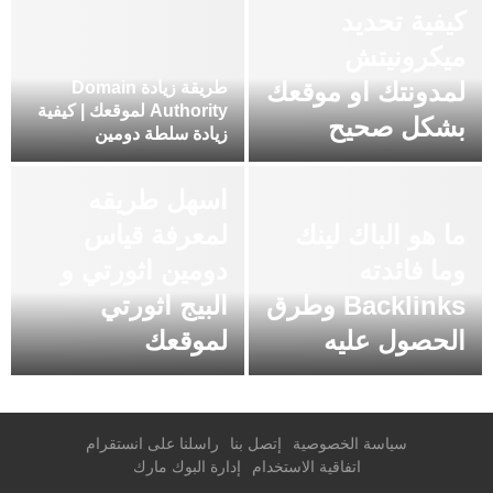
كيفية تحديد
ميكرونيتش
لمدونتك او موقعك
طريقة زيادة Domain
Authority لموقعك | كيفية
بشكل صحيح
زيادة سلطة دومين
اسهل طريقه
ما هو الباك لينك
لمعرفة قياس
وما فائدته
دومين اثورتي و
Backlinks وطرق
البيج اثورتي
الحصول عليه
لموقعك
سياسة الخصوصية
إتصل بنا
راسلنا على انستقرام
اتفاقية الاستخدام
إدارة البوك مارك