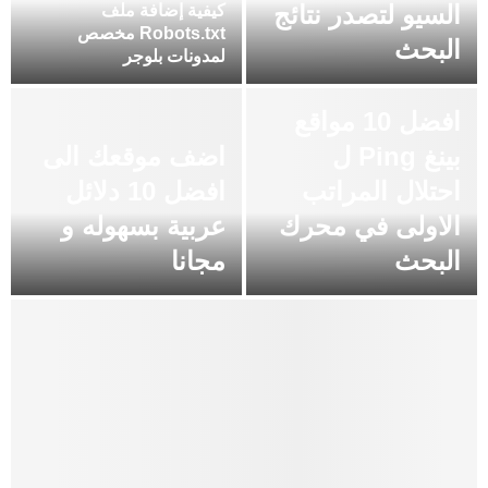
السيو لتصدر نتائج
كيفية إضافة ملف
Robots.txt مخصص
البحث
لمدونات بلوجر
افضل 10 مواقع
بينغ Ping ل
اضف موقعك الى
احتلال المراتب
افضل 10 دلائل
الاولى في محرك
عربية بسهوله و
البحث
مجانا