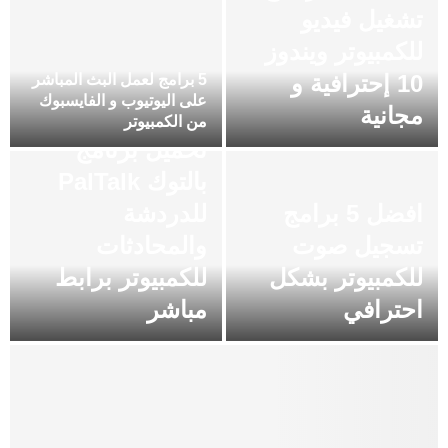
تشغيل فيديو
للكمبيوتر ويندوز
10 إحترافية و
5 برامج لعمل البث المباشر
على اليوتيوب و الفايسبوك
مجانية
من الكمبيوتر
تحميل برنامج
بالتوك PalTalk
افضل 5 برامج
للدردشة
تسجيل صوت
والمحادثات
للكمبيوتر بشكل
للكمبيوتر برابط
احترافي
مباشر