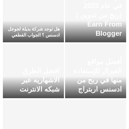
في عام 2023
(ربح من تدوين )
Earn From
هل توجد شركة بديلة لجوجل
Blogger
ادسنس ؟ الجواب القطعي
أفضل مواقع
الفيرال للإستفادة
افضل الطرق
منها في ربح من
الاشهاريه عبر
ادسنس اربتراج
شبكه الانترنت