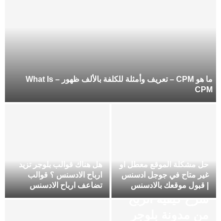
ما هو CPM – تعريف وأمثلة للكلفة بالألف ظهور – What Is
CPM
حل مشكلة الموقع معطل او
هل هناك قوالب بلوجر تزيد
غير متاح في جوجل ادسنس
ارباح الادسنس ؟ قوالب
| قبول موقعك بالادسنس
تضاعف ارباح الادسنس
شرح كيفية الربح
من مدونة بلوجر