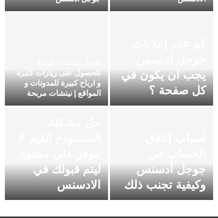
كم عدد إعلانات
جوجل ادسنس
افضل نيتشات عربية
يجب ان يكون في
للحصول على زيارات كثيرة
و ارباح كبيرة للمدونات و
كل صفحة ؟
المواقع | نيتشات مربحة
حل مشكلة
أسباب إغلاق
المستودع القيم لا
الحساب في
يتوفر على محتوى
جوجل أدسنس
ليتم قبولك في
وكيفية تجنب ذلك
الادسنس