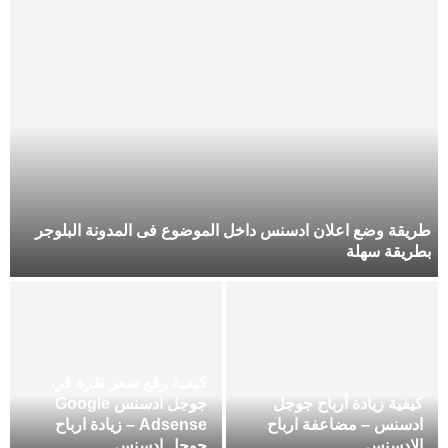
طريقة وضع اعلان ادسنس داخل الموضوع فى المدونة البلوجر
بطريقة سهلة
كيفية رفع سعر نقرة في
كيفية زيادة أرباح جوجل
جوجل ادسنس Google
ادسنس – مضاعفة ارباح
Adsense – زيادة ارباح
الادسنس
جوجل ادسنس