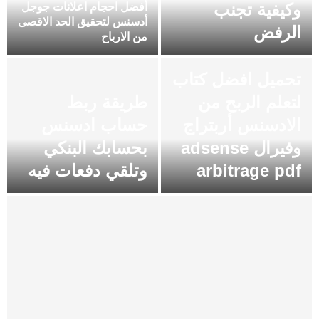
وكيفية تجنب
أفضل احجام اعلانات جوجل
أدسنس لتحقيق الحد الاقصى
الرفض
من الارباح
تحميل افضل كتاب
لتعلم الربح من
طريقة ربط
الادسنس أربتراج
حساب ادسنس
وفيرال adsense
بحسابك البنكي
arbitrage pdf
وتلقي دفعات فيه