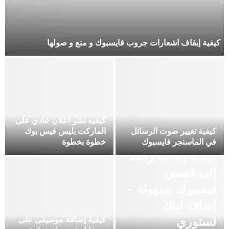
كيفية إيقاف اشعارات جروب فايسبوك و منع و صولها
كيفيه نشر اعلان عادي على
كيفية تغيير صوت الرسائل
الماركت بليس فيس بوك
في الماسنجر فايسبوك
خطوة بخطوة
كيفية إضافة رابط
إلى قصص
فيسبوك بسهولة –
إضافة لينك
لستوري
كيفية إضافة موسيقى على